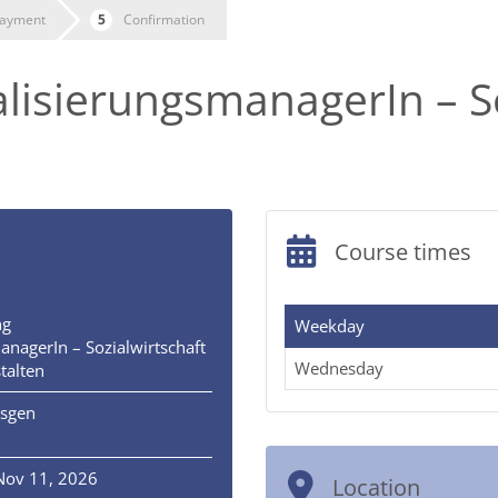
ayment
Confirmation
talisierungsmanagerIn – S
Course times
ng
Weekday
anagerIn – Sozialwirtschaft
Wednesday
talten
esgen
n
Nov 11, 2026
Location