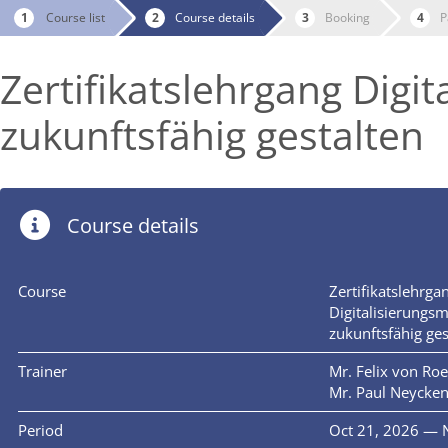
Course list
Course details
Booking
P
Zertifikatslehrgang Digi
zukunftsfähig gestalten
Course details
Course
Zertifikatslehrga
Digitalisierungsm
zukunftsfähig ges
Trainer
Mr. Felix von Ro
Mr. Paul Neycke
Period
Oct 21, 2026 — 