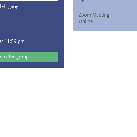
slehrgang
Zoom Meeting
Online
T
at 11:59 pm
ook for group