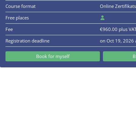
Course format
Online Zertifikat
Free places
Fee
€960.00 plus VA
Registration deadline
on Oct 19, 2026 
Book for myself
B