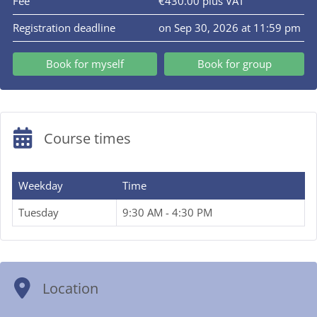
Fee
€430.00 plus VAT
Registration deadline
on Sep 30, 2026 at 11:59 pm
Book for myself
Book for group
Course times
Weekday
Time
Tuesday
9:30 AM - 4:30 PM
Location