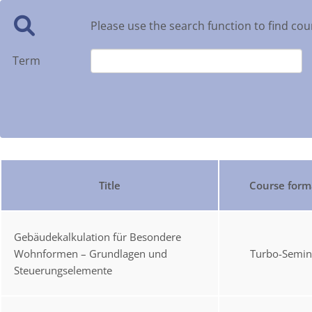
Please use the search function to find cou
Term
Title
Course form
Gebäudekalkulation für Besondere
Wohnformen – Grundlagen und
Turbo-Semin
Steuerungselemente