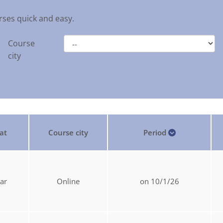
rses quick and easy.
Course
city
at
Course city
Period
ar
Online
on 10/1/26